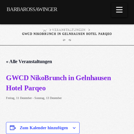
Nav
BARBAROSSAWINGER
HOME
VERANSTALTUNGEN
GWCD NIKOBRUNCH IN GELNHAUSEN HOTEL PARQEO
« Alle Veranstaltungen
GWCD NikoBrunch in Gelnhausen
Hotel Parqeo
Freitag, 11 Dezember
-
Sonntag, 13 Dezember
Zum Kalender hinzufügen